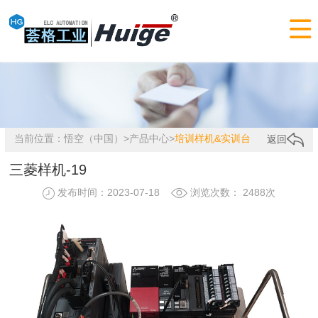

当前位置：
悟空（中国）
>
产品中心
>
培训样机&实训台
返回
三菱样机-19
发布时间：2023-07-18
浏览次数： 2488次