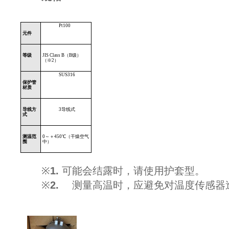
Pt100
元件
等级
JIS Class B
（
B
级）
（※
2
）
SUS316
保护管
材质
导线方
3
导线式
式
测温范
0
～＋
450
℃（干燥空气
围
中）
※
1.
可能会结露时，请使用护套型。
※
2.
测量高温时，应避免对温度传感器