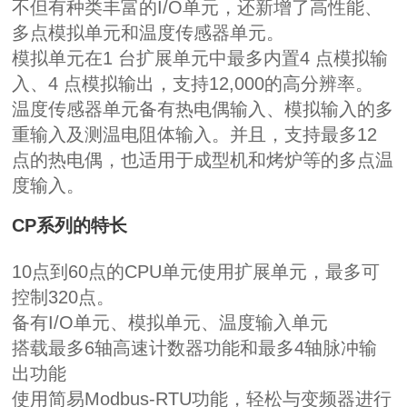
不但有种类丰富的
I/O
单元，还新增了高性能、
多点模拟单元和温度传感器单元。
模拟单元在
1
台扩展单元中最多内置
4
点模拟输
入、
4
点模拟输出，支持
12,000
的高分辨率。
温度传感器单元备有热电偶输入、模拟输入的多
重输入及测温电阻体输入。并且，支持最多
12
点的热电偶，也适用于成型机和烤炉等的多点温
度输入。
CP
系列的特长
10
点到
60
点的
CPU
单元使用扩展单元，最多可
控制
320
点。
备有
I/O
单元、模拟单元、温度输入单元
搭载最多
6
轴高速计数器功能和最多
4
轴脉冲输
出功能
使用简易
Modbus-RTU
功能，轻松与变频器进行