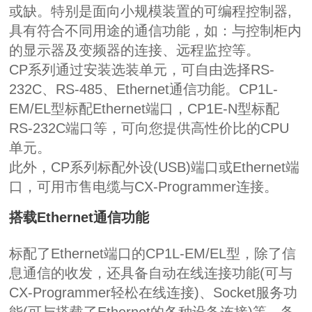
或缺。特别是面向小规模装置的可编程控制器
,
具有符合不同用途的通信功能，如：与控制柜内
的显示器及变频器的连接、远程监控等。
CP
系列通过安装选装单元，可自由选择
RS-
232C
、
RS-485
、
Ethernet
通信功能。
CP1L-
EM/EL
型标配
Ethernet
端口，
CP1E-N
型标配
RS-232C
端口等，可向您提供高性价比的
CPU
单元。
此外，
CP
系列标配外设
(USB)
端口或
Ethernet
端
口，可用市售电缆与
CX-Programmer
连接。
搭载
Ethernet
通信功能
标配了
Ethernet
端口的
CP1L-EM/EL
型，除了信
息通信的收发，还具备自动在线连接功能
(
可与
CX-Programmer
轻松在线连接
)
、
Socket
服务功