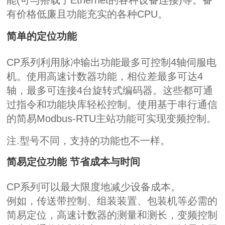
能
(
可与搭载了
Ethernet
的各种设备连接
)
等。备
有价格低廉且功能充实的各种
CPU
。
简单的定位功能
CP
系列利用脉冲输出功能最多可控制
4
轴伺服电
机。使用高速计数器功能，相位差最多可达
4
轴，最多可连接
4
台旋转式编码器。这些都可通
过指令和功能块库轻松控制。使用基于串行通信
的简易
Modbus-RTU
主站功能可实现变频控制。
注
.
型号不同，支持的功能也不一样。
简易定位功能
节省成本与时间
CP
系列可以最大限度地减少设备成本。
例如，传送带控制、组装装置、包装机等必需的
简易定位，高速计数器的测量和测长，变频控制