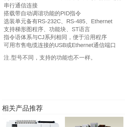
串行通信连接
搭载带自动调谐功能的
PID
指令
选装单元备有
RS-232C
、
RS-485
、
Ethernet
支持梯形图程序、功能块、
ST
语言
指令语体系与
CJ
系列相同，便于沿用程序
可用市售电缆连接的
USB
或
Ethernet
通信端口
注
.
型号不同，支持的功能也不一样。
相关产品推荐