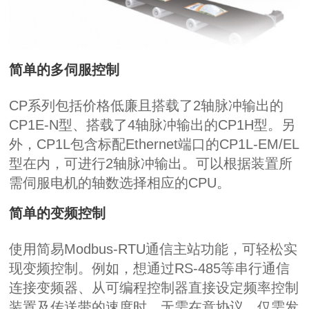
简单的多伺服控制
CP
系列包括价格低廉且搭载了
2
轴脉冲输出的
CP1E-N
型、搭载了
4
轴脉冲输出的
CP1H
型。另
外，
CP1L
包含标配
Ethernet
端口的
CP1L-EM/EL
型在内，可进行
2
轴脉冲输出。可以根据装置所
需伺服电机的轴数选择相应的
CPU
。
简单的变频控制
使用简易
Modbus-RTU
通信主站功能，可轻松实
现变频控制。例如，想通过
RS-485
等串行通信
连接变频器、从可编程控制器直接设定频率控制
装置及传送带的速度时，无需在意协议，仅需发