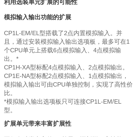
利用选装单元扩展的可能性
模拟输入输出功能的扩展
CP1L-EM/EL
型搭载了
2
点内置模拟输入。并
且，通过安装模拟输入输出选项板，最多可在
1
个
CPU
单元上搭载
6
点模拟输入、
4
点模拟输
出。
*
CP1H-XA
型标配
4
点模拟输入、
2
点模拟输出。
CP1E-NA
型标配
2
点模拟输入、
1
点模拟输出，
模拟输入输出可由
CPU
单独控制，实现了高性价
比。
*
模拟输入输出选项板只可连接
CP1L-EM/EL
型。
扩展单元带来丰富扩展性